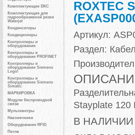
ROXTEC S
Комплектующие DKC
Комплектующие для
(EXASP000
гидрообразивной резки
Waterjet
Конденсаторы
Артикул:
ASP
Кондиционеры
Контроллеры и
оборудование
Раздел:
Кабел
Контроллеры и
оборудование PROFINET
Производител
Контроллеры и
оборудование Siemens
Logo!
ОПИСАНИ
Контроллеры и
оборудование Siemens
Simatic
Разделительн
МАРКИРОВКА
Модули беспроводной
Stayplate 120
связи
Мультиметры
В НАЛИЧИИ
Наконечники
Оборудование RFID
Петли