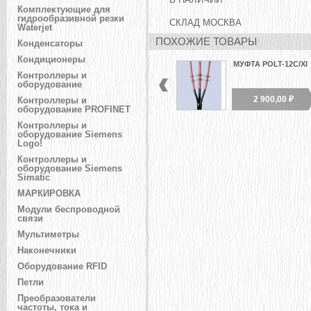
В НАЛИЧИИ
Комплектующие для
гидрообразивной резки
СКЛАД МОСКВА
Waterjet
ПОХОЖИЕ ТОВАРЫ
Конденсаторы
Кондиционеры
МУФТА POLT-12C/XI
Контроллеры и
оборудование
2 900,00 ₽
Контроллеры и
оборудование PROFINET
Контроллеры и
оборудование Siemens
Logo!
Контроллеры и
оборудование Siemens
Simatic
МАРКИРОВКА
Модули беспроводной
связи
Мультиметры
Наконечники
Оборудование RFID
Петли
Преобразователи
частоты, тока и