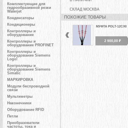
В НАЛИЧИИ
Комплектующие для
гидрообразивной резки
СКЛАД МОСКВА
Waterjet
ПОХОЖИЕ ТОВАРЫ
Конденсаторы
Кондиционеры
МУФТА POLT-12C/XI
Контроллеры и
оборудование
2 900,00 ₽
Контроллеры и
оборудование PROFINET
Контроллеры и
оборудование Siemens
Logo!
Контроллеры и
оборудование Siemens
Simatic
МАРКИРОВКА
Модули беспроводной
связи
Мультиметры
Наконечники
Оборудование RFID
Петли
Преобразователи
частоты, тока и