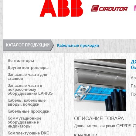
КАТАЛОГ ПРОДУКЦИИ
Кабельные проходки
Вентиляторы
Д
G
Другие контроллеры
Запасные части для
Ар
станков
Запасные части к
Ра
покрасочному
оборудованию LARIUS
Пр
Кабель, кабельные
вводы, колодки
Кабельные проходки
ОПИСАНИЕ ТОВАРА
Коммутационное
оборудование и
Дополнительная рама GER/RS 70
индикаторы
Комплектующие DKC