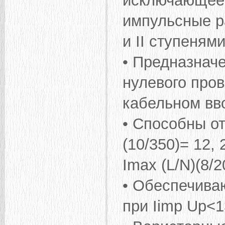
исключающее 
импульсные р
и II ступеням
• Предназнач
нулевого про
кабельном вв
• Способны от
(10/350)= 12, 
Imax (L/N)(8/2
• Обеспечива
при Iimp Up<1