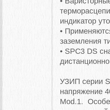
• Варисторны
терморасцепи
индикатор уто
• Применяютс
заземления ти
• SPC3 DS cн
дистанционно
УЗИП серии S
напряжение 4
Mod.1. Особе