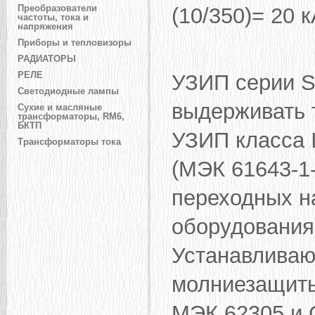
Преобразователи
(10/350)= 20 к
частоты, тока и
напряжения
Приборы и тепловизоры
РАДИАТОРЫ
УЗИП серии S
РЕЛЕ
Светодиодные лампы
выдерживать т
Сухие и масляные
трансформаторы, RM6,
БКТП
УЗИП класса I
Трансформаторы тока
(МЭК 61643-1-
переходных н
оборудования
Устанавливают
молниезащиты
МЭК 62305 и C