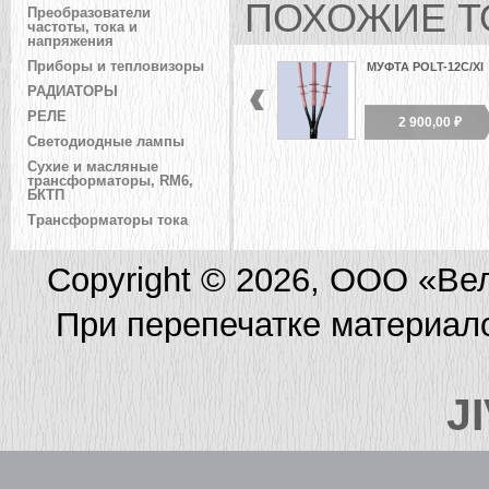
ПОХОЖИЕ Т
Преобразователи
частоты, тока и
напряжения
Приборы и тепловизоры
МУФТА POLT-12C/XI
РАДИАТОРЫ
РЕЛЕ
2 900,00 ₽
Светодиодные лампы
Сухие и масляные
трансформаторы, RM6,
БКТП
Трансформаторы тока
Copyright © 2026, ООО «Ве
При перепечатке материал
J