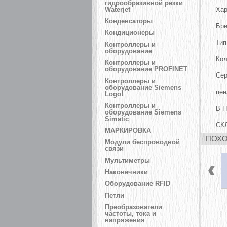
гидрообразивной резки
Хар
Waterjet
Конденсаторы
Бре
Кондиционеры
Ти
Контроллеры и
оборудование
Кол
Контроллеры и
оборудование PROFINET
Се
Контроллеры и
оборудование Siemens
це
Logo!
Контроллеры и
В 
оборудование Siemens
Simatic
СК
МАРКИРОВКА
ПОХО
Модули беспроводной
связи
Мультиметры
Наконечники
Оборудование RFID
Петли
Преобразователи
частоты, тока и
напряжения