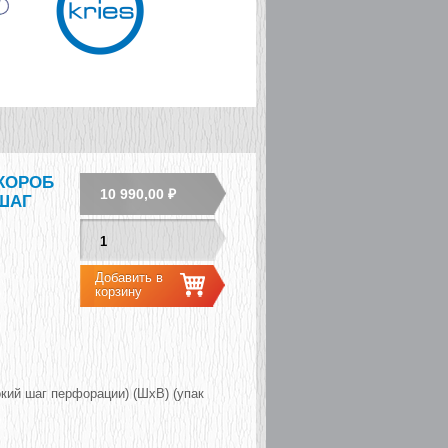
КОРОБ
10 990,00 ₽
 ШАГ
ий шаг перфорации) (ШxВ) (упак