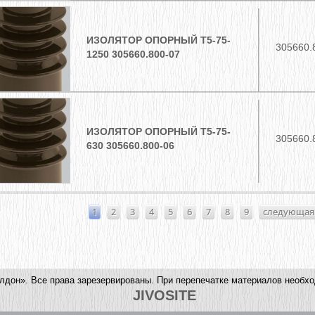
ИЗОЛЯТОР ОПОРНЫЙ Т5-75-
305660.
1250 305660.800-07
ИЗОЛЯТОР ОПОРНЫЙ Т5-75-
305660.
630 305660.800-06
РАНИЦЫ
1
2
3
4
5
6
7
8
9
следующая 
лдон». Все права зарезервированы. При перепечатке материалов необхо
JIVOSITE