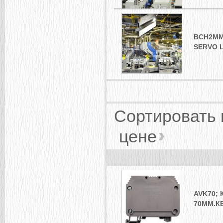
BCH2MM
SERVO L
Сортировать
цене
AVK70;
70ММ.К