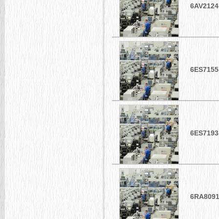
6AV2124
6ES7155
6ES7193
6RA8091