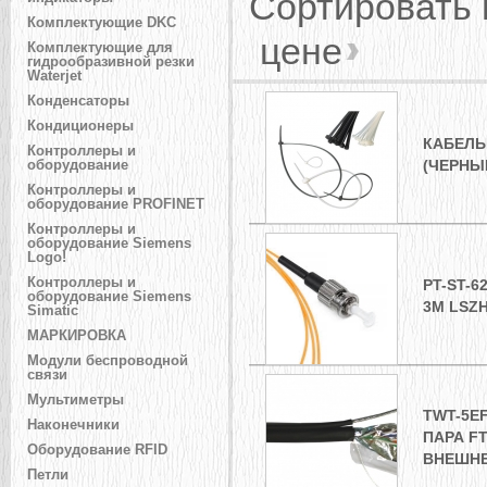
Сортировать
Комплектующие DKC
цене
Комплектующие для
гидрообразивной резки
Waterjet
Конденсаторы
Кондиционеры
КАБЕЛЬ
Контроллеры и
(ЧЕРНЫЙ
оборудование
Контроллеры и
оборудование PROFINET
Контроллеры и
оборудование Siemens
Logo!
Контроллеры и
PT-ST-6
оборудование Siemens
3М LSZ
Simatic
МАРКИРОВКА
Модули беспроводной
связи
Мультиметры
TWT-5E
Наконечники
ПАРА FT
Оборудование RFID
ВНЕШНЕ
Петли