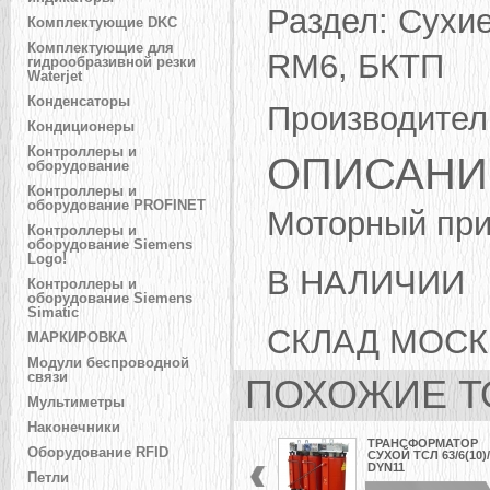
Раздел:
Сухие
Комплектующие DKC
Комплектующие для
RM6, БКТП
гидрообразивной резки
Waterjet
Конденсаторы
Производител
Кондиционеры
Контроллеры и
ОПИСАНИ
оборудование
Контроллеры и
оборудование PROFINET
Моторный пр
Контроллеры и
оборудование Siemens
Logo!
В НАЛИЧИИ
Контроллеры и
оборудование Siemens
Simatic
СКЛАД МОСК
МАРКИРОВКА
Модули беспроводной
связи
ПОХОЖИЕ Т
Мультиметры
Наконечники
ТРАНСФОРМАТОР
Оборудование RFID
СУХОЙ ТСЛ 63/6(10)/
DYN11
Петли