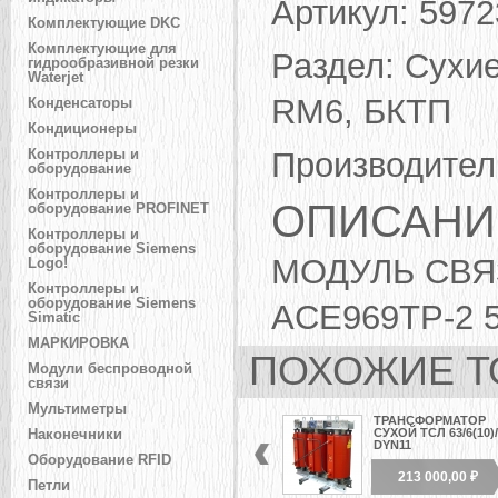
Артикул:
5972
Комплектующие DKC
Комплектующие для
Раздел:
Сухие
гидрообразивной резки
Waterjet
RM6, БКТП
Конденсаторы
Кондиционеры
Производител
Контроллеры и
оборудование
Контроллеры и
ОПИСАНИ
оборудование PROFINET
Контроллеры и
оборудование Siemens
МОДУЛЬ СВЯЗ
Logo!
Контроллеры и
оборудование Siemens
ACE969TP-2 
Simatic
МАРКИРОВКА
ПОХОЖИЕ Т
Модули беспроводной
связи
Мультиметры
ТРАНСФОРМАТОР
СУХОЙ ТСЛ 63/6(10)/
Наконечники
DYN11
Оборудование RFID
213 000,00 ₽
Петли