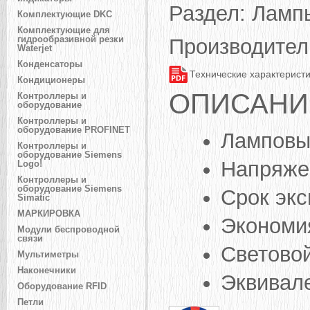
Раздел:
Лампы
Комплектующие DKC
Комплектующие для
гидрообразивной резки
Производител
Waterjet
Конденсаторы
Технические характерист
Кондиционеры
ОПИСАНИ
Контроллеры и
оборудование
Контроллеры и
оборудование PROFINET
Ламповы
Контроллеры и
оборудование Siemens
Напряжен
Logo!
Контроллеры и
оборудование Siemens
Срок экс
Simatic
МАРКИРОВКА
Экономи
Модули беспроводной
связи
Световой
Мультиметры
Наконечники
Эквивал
Оборудование RFID
Петли