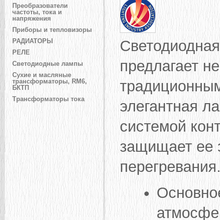
Преобразователи
частоты, тока и
напряжения
Приборы и тепловизоры
Светодиодная 
РАДИАТОРЫ
РЕЛЕ
предлагает н
Светодиодные лампы
Сухие и масляные
традиционным
трансформаторы, RM6,
БКТП
Трансформаторы тока
элегантная л
системой кон
защищает ее 
перегревания
Основно
атмосфер