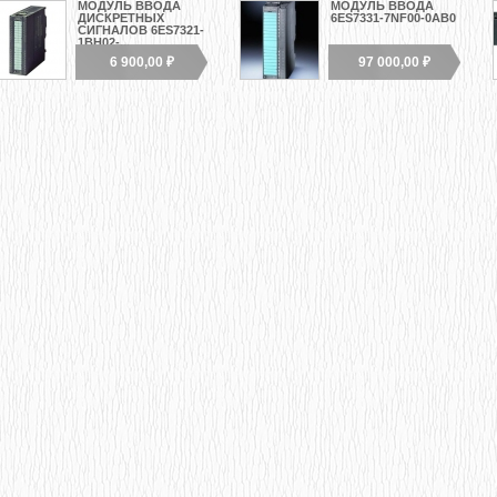
МОДУЛЬ ВВОДА
МОДУЛЬ ВВОДА
ДИСКРЕТНЫХ
6ES7331-7NF00-0AB0
СИГНАЛОВ 6ES7321-
1BH02-...
6 900,00 ₽
97 000,00 ₽