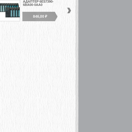
АДАПТЕР 6ES7390-
МОДУЛЬ 1SSIХ25BIT
6BA00-0AA0
6ES7138-4DB03-0AB0
846,00 ₽
8 454,00 ₽