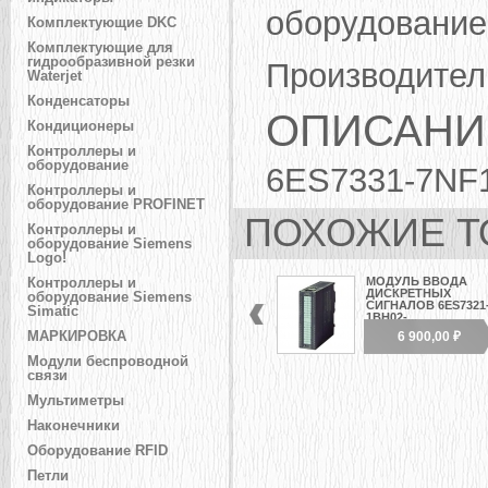
оборудование
Комплектующие DKC
Комплектующие для
гидрообразивной резки
Производител
Waterjet
Конденсаторы
ОПИСАНИ
Кондиционеры
Контроллеры и
оборудование
6ES7331-7NF
Контроллеры и
оборудование PROFINET
ПОХОЖИЕ Т
Контроллеры и
оборудование Siemens
Logo!
МОДУЛЬ ВВОДА
Контроллеры и
ДИСКРЕТНЫХ
оборудование Siemens
СИГНАЛОВ 6ES7321
Simatic
1BH02-...
МАРКИРОВКА
6 900,00 ₽
Модули беспроводной
связи
Мультиметры
Наконечники
Оборудование RFID
Петли