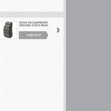
БЛОК РАСШИРЕНИЯ
МОДУЛЬ ВВОДА
6ED1055-1CB10-0BA0
АНАЛОГОВЫХ
СИГНАЛОВ 6ED1055-
1MA00-...
4 657,67 ₽
3 784,05 ₽