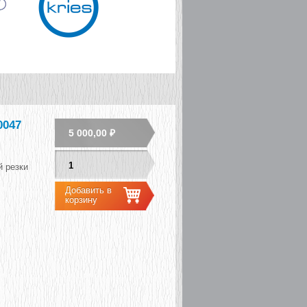
047
5 000,00 ₽
 резки