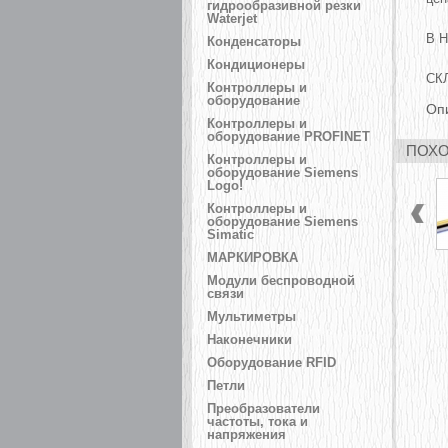
гидрообразивной резки
Waterjet
В 
Конденсаторы
Кондиционеры
СК
Контроллеры и
оборудование
Оп
Контроллеры и
оборудование PROFINET
ПОХО
Контроллеры и
оборудование Siemens
Logo!
Контроллеры и
оборудование Siemens
Simatic
МАРКИРОВКА
Модули беспроводной
связи
Мультиметры
Наконечники
Оборудование RFID
Петли
Преобразователи
частоты, тока и
напряжения